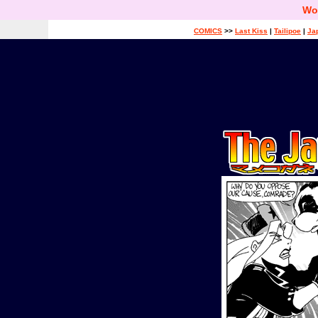
Wo
COMICS
>>
Last Kiss
|
Tailipoe
|
Ja